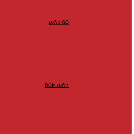
GO בלאק
בלאק DOM