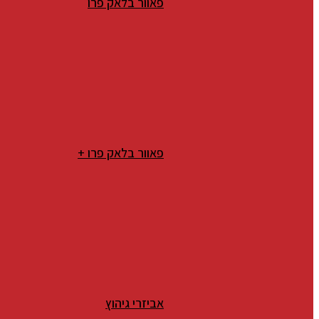
פאוור בלאק פרו
פאוור בלאק פרו +
אביזרי גיהוץ