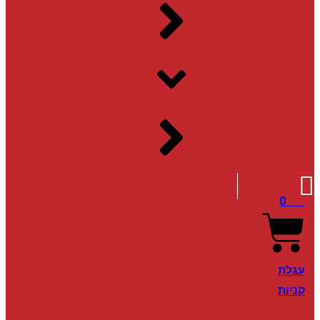
0
₪
0
עגלת
קניות