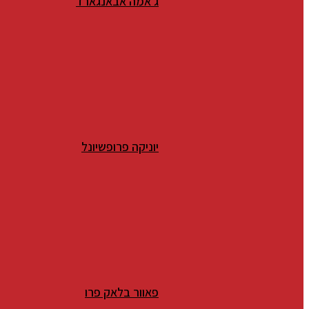
ג'אמה אבאנגארד
יוניקה פרופשיונל
פאוור בלאק פרו