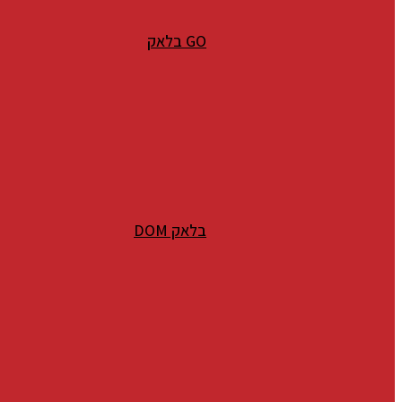
GO בלאק
בלאק DOM