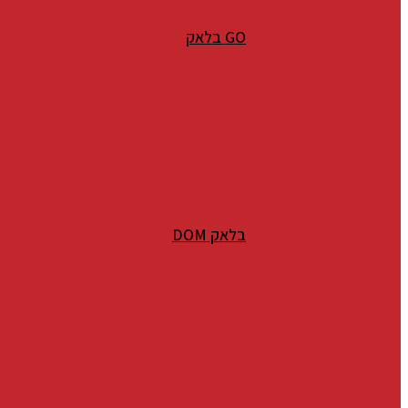
GO בלאק
בלאק DOM