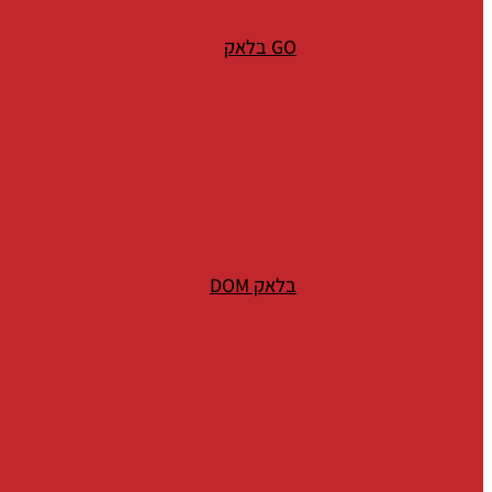
GO בלאק
בלאק DOM